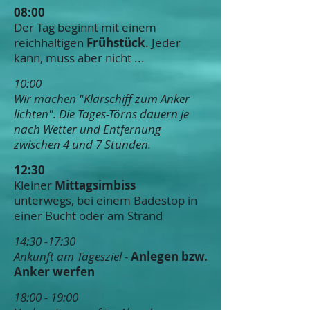
08:00
Der Tag beginnt mit einem
reichhaltigen
Frühstück
. Jeder
kann, muss aber nicht ...
10:00
Wir machen "Klarschiff zum Anker
lichten". Die Tages-Törns dauern je
nach Wetter und Entfernung
zwischen 4 und 7 Stunden.
12:30
Kleiner
Mittagsimbiss
unterwegs,
bei einem Badestop in
einer Bucht oder am Strand
14:30 -17:30
Ankunft am Tagesziel
-
Anlegen bzw.
Anker werfen
18:00 - 19:00