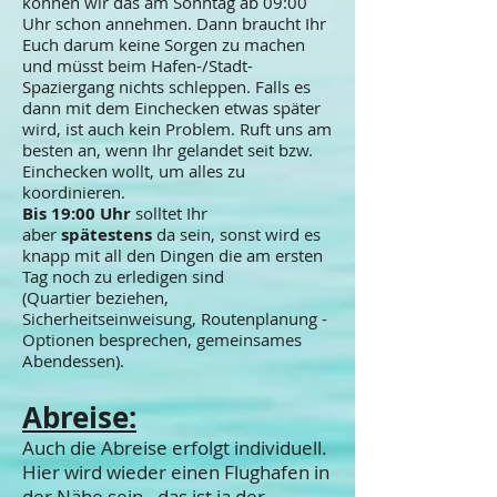
können wir das am Sonntag ab 09:00
Uhr schon annehmen. Dann braucht Ihr
Euch darum keine Sorgen zu machen
und müsst beim Hafen-/Stadt-
Spaziergang nichts schleppen. Falls es
dann mit dem Einchecken etwas später
wird, ist auch kein Problem. Ruft uns am
besten an, wenn Ihr gelandet seit bzw.
Einchecken wollt, um alles zu
koordinieren.
Bis 19:00 Uhr
solltet Ihr
aber
spätestens
da sein, sonst wird es
knapp mit all den Dingen die am ersten
Tag noch zu erledigen sind
(Quartier beziehen,
Sicherheitseinweisung, Routenplanung -
Optionen besprechen, gemeinsames
Abendessen).
Abreise:
Auch die Abreise erfolgt individuell.
H
ier wird
wieder einen Flughafen in
der Nähe sein - das ist ja der