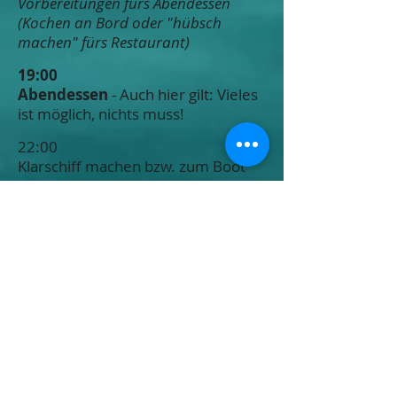
Vorbereitungen fürs Abendessen
(Kochen an Bord oder "hübsch
machen" fürs Restaurant)
19:00
Abendessen
- Auch hier gilt: Vieles
ist möglich, nichts muss!
22:00
Klarschiff machen bzw. zum Boot
zurückkehren. Gelegentlich noch
ein "Absacker" oder zwei ...
23:00
Nachtruhe
(Heißt nicht zwingend
schlafen gehen, nur eben Ruhe. Ihr
könnt gern noch sitzen und
schnacken oder auch im Hafen
noch in eine Bar weiterziehen o.ä.
Die Zeit von 23:00 bis 08:00 ist eher
notwendiger Freiraum für den Skipper: