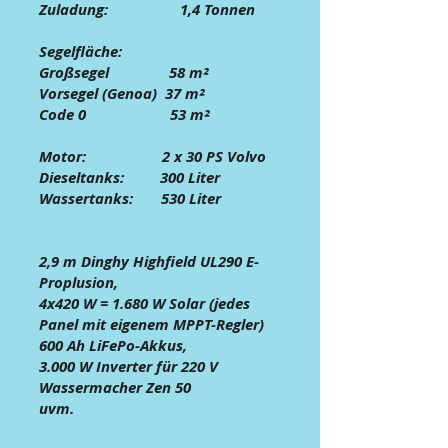
Zuladung: 1,4 Tonnen
Segelfläche:
Großsegel 58 m²
Vorsegel (Genoa) 37 m²
Code 0 53 m²
Motor: 2 x 30 PS Volvo
Dieseltanks: 300 Liter
Wassertanks: 530 Liter
2,9 m Dinghy Highfield UL290 E-
Proplusion
,
4x420 W = 1.680 W
Sola
r (jedes
Panel mit eigenem MPPT-Regler)
600 Ah LiFePo-Akkus
,
3.000 W Inverter für 220 V
Wassermacher Zen 50
uvm.