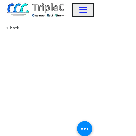
< Back
KW46
-
-